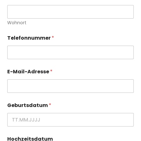
W
o
h
Wohnort
n
o
r
Telefonnummer
*
t
*
E-Mail-Adresse
*
Geburtsdatum
*
Hochzeitsdatum