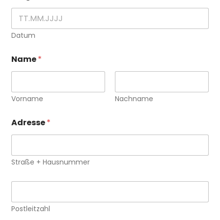
Datum
Name
*
Vorname
Nachname
Adresse
*
Straße + Hausnummer
P
L
Z
Postleitzahl
*