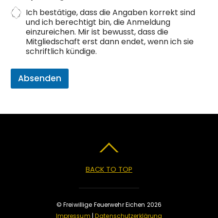
e
r
Ich bestätige, dass die Angaben korrekt sind
e
und ich berechtigt bin, die Anmeldung
s
einzureichen. Mir ist bewusst, dass die
*
Mitgliedschaft erst dann endet, wenn ich sie
schriftlich kündige.
Absenden
BACK TO TOP
© Freiwillige Feuerwehr Eichen 2026
Impressum
|
Datenschutzerklärung