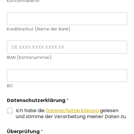
Kontoinhaber:in
t
i
g
e
K
l
n
r
i
m
e
e
i
Kreditinstitut (Name der Bank)
d
d
t
i
g
t
I
l
i
B
i
n
A
e
IBAN (Kontonummer)
s
N
d
t
*
i
B
t
I
u
C
BIC
t
*
*
p
Datenschutzerklärung
*
e
r
Ich habe die
Datenschutzerklärung
gelesen
W
und stimme der Verarbeitung meiner Daten zu.
e
i
t
Überprüfung
*