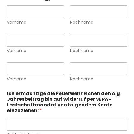
Vorname
Nachname
W
e
i
Vorname
Nachname
t
e
r
W
e
e
s
i
Vorname
Nachname
F
t
a
e
m
r
Ich ermächtige die Feuerwehr Eichen den o.g.
i
e
Jahresbeitrag bis auf Widerruf per SEPA-
l
s
Lastschriftmandat von folgendem Konto
i
F
einzuziehen:
*
e
a
n
m
m
i
i
l